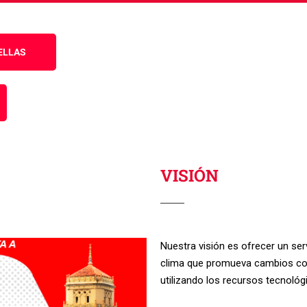
it. Ut elit tellus, luctus nec ullamcorper mattis, pulvinar dapibus leo
ELLAS
VISIÓN
Nuestra visión es ofrecer un serv
clima que promueva cambios con
utilizando los recursos tecnológ