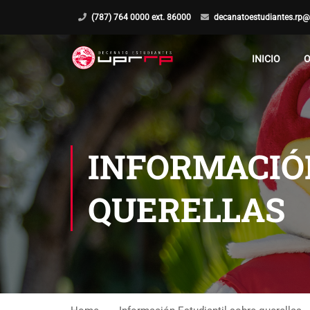
(787) 764 0000 ext. 86000
decanatoestudiantes.rp@
INICIO
O
INFORMACIÓ
QUERELLAS