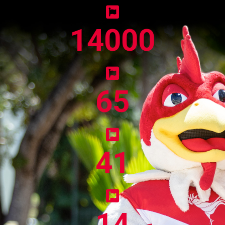
14000
65
41
14