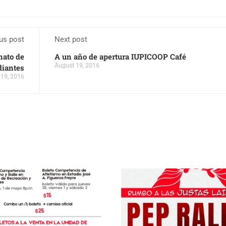
us post
Next post
nato de
A un año de apertura IUPICOOP Café
August 19, 2016
diantes
 19, 2016