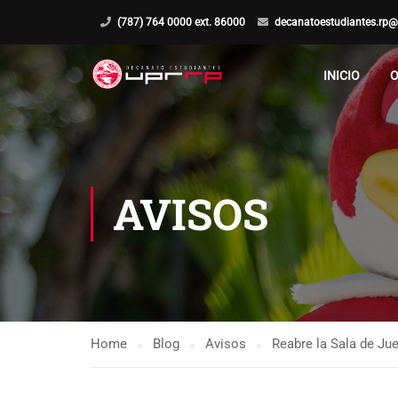
(787) 764 0000 ext. 86000
decanatoestudiantes.rp@
INICIO
O
AVISOS
Home
Blog
Avisos
Reabre la Sala de Jue