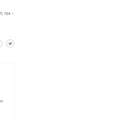
7) 764 –
as