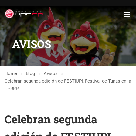
AVISOS
Home
Blog
Avisos
Celebran segunda edición de FESTIUPI, Festival de Tunas en la
UPRRP
Celebran segunda