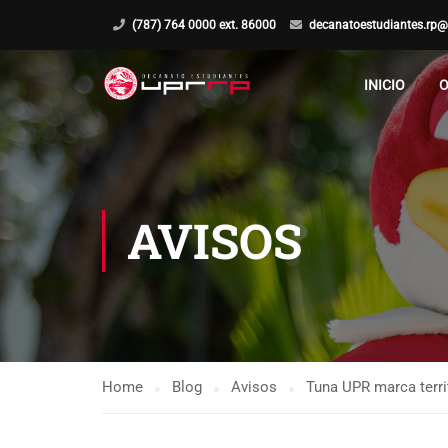
(787) 764 0000 ext. 86000
decanatoestudiantes.rp@
INICIO
O
AVISOS
Home
Blog
Avisos
Tuna UPR marca terri