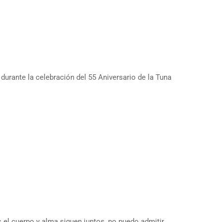
urante la celebración del 55 Aniversario de la Tuna
as el cuerpo y alma siguen juntos, no puedo admitir