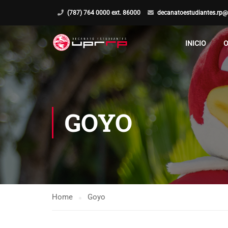
(787) 764 0000 ext. 86000
decanatoestudiantes.rp@
INICIO
O
GOYO
Home
Goyo