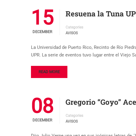
15
Resuena la Tuna UP
Categories
DECEMBER
AVISOS
La Universidad de Puerto Rico, Recinto de Río Pied
UPR. La serie de eventos tuvo lugar entre el Viejo S
READ MORE
08
Gregorio “Goyo” Ac
Categories
DECEMBER
AVISOS
Dijo Julio Verne una vez en sus icónicas letras de ¨