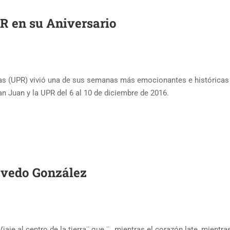
R en su Aniversario
ras (UPR) vivió una de sus semanas más emocionantes e históricas d
an Juan y la UPR del 6 al 10 de diciembre de 2016.
evedo González
Viaje al centro de la tierra¨ que ¨…mientras el corazón late, mientr