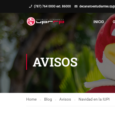
(787) 764 0000 ext. 86000
decanatoestudiantes.rp@
INICIO
O
AVISOS
Home
Blog
Avisos
Navidad en la IUPI