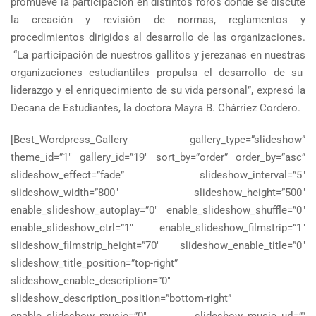
promueve la participación en distintos foros donde se discute
la creación y revisión de normas, reglamentos y
procedimientos dirigidos al desarrollo de las organizaciones.
“La participación de nuestros gallitos y jerezanas en nuestras
organizaciones estudiantiles propulsa el desarrollo de su
liderazgo y el enriquecimiento de su vida personal”, expresó la
Decana de Estudiantes, la doctora Mayra B. Chárriez Cordero.
[Best_Wordpress_Gallery gallery_type=”slideshow”
theme_id=”1″ gallery_id=”19″ sort_by=”order” order_by=”asc”
slideshow_effect=”fade” slideshow_interval=”5″
slideshow_width=”800″ slideshow_height=”500″
enable_slideshow_autoplay=”0″ enable_slideshow_shuffle=”0″
enable_slideshow_ctrl=”1″ enable_slideshow_filmstrip=”1″
slideshow_filmstrip_height=”70″ slideshow_enable_title=”0″
slideshow_title_position=”top-right”
slideshow_enable_description=”0″
slideshow_description_position=”bottom-right”
enable_slideshow_music=”0″ slideshow_music_url=””