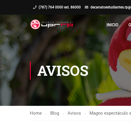
(787) 764 0000 ext. 86000
decanatoestudiantes.rp@
INICIO
O
AVISOS
Home
Blog
Avisos
Magno espectáculo en