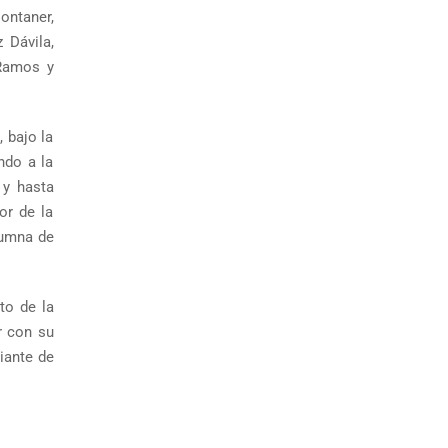
ontaner,
 Dávila,
 Ramos y
 bajo la
ndo a la
 y hasta
or de la
lumna de
to de la
r con su
iante de