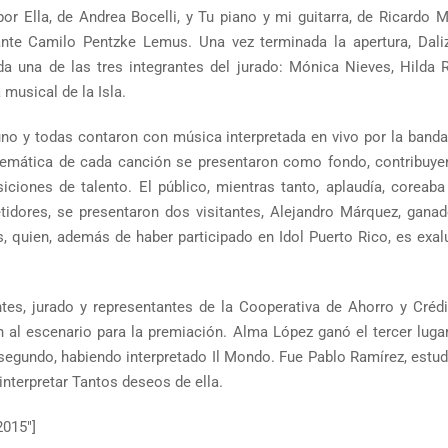
or Ella, de Andrea Bocelli, y Tu piano y mi guitarra, de Ricardo M
te Camilo Pentzke Lemus. Una vez terminada la apertura, Daliz
a una de las tres integrantes del jurado: Mónica Nieves, Hilda
musical de la Isla.
no y todas contaron con música interpretada en vivo por la banda,
temática de cada canción se presentaron como fondo, contribuye
iciones de talento. El público, mientras tanto, aplaudía, coreaba
idores, se presentaron dos visitantes, Alejandro Márquez, ganad
s, quien, además de haber participado en Idol Puerto Rico, es exa
ntes, jurado y representantes de la Cooperativa de Ahorro y Crédi
n al escenario para la premiación. Alma López ganó el tercer luga
 segundo, habiendo interpretado Il Mondo. Fue Pablo Ramírez, estud
interpretar Tantos deseos de ella.
2015″]