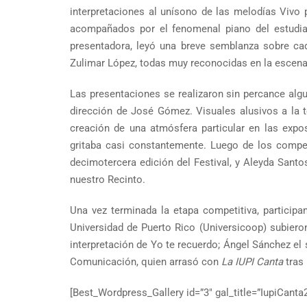
interpretaciones al unísono de las melodías Vivo p
acompañados por el fenomenal piano del estudian
presentadora, leyó una breve semblanza sobre cad
Zulimar López, todas muy reconocidas en la escena 
Las presentaciones se realizaron sin percance algu
dirección de José Gómez. Visuales alusivos a la 
creación de una atmósfera particular en las expos
gritaba casi constantemente. Luego de los compet
decimotercera edición del Festival, y Aleyda Santo
nuestro Recinto.
Una vez terminada la etapa competitiva, participa
Universidad de Puerto Rico (Universicoop) subiero
interpretación de Yo te recuerdo; Ángel Sánchez el
Comunicación, quien arrasó con
La IUPI Canta
tras 
[Best_Wordpress_Gallery id=”3″ gal_title=”IupiCanta